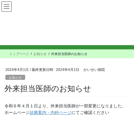
コ
ナ
ン
ビ
テ
ゲ
ン
ー
ツ
シ
へ
ョ
お知らせ
ス
ン
キ
に
ッ
移
トップページ
お知らせ
外来担当医師のお知らせ
プ
動
2024年4月1日
/ 最終更新日時 :
2024年4月1日
かいせい病院
お知らせ
外来担当医師のお知らせ
令和６年４月１日より、外来担当医師が一部変更になりました。
ホームページ
診療案内・内科ページ
にてご確認ください